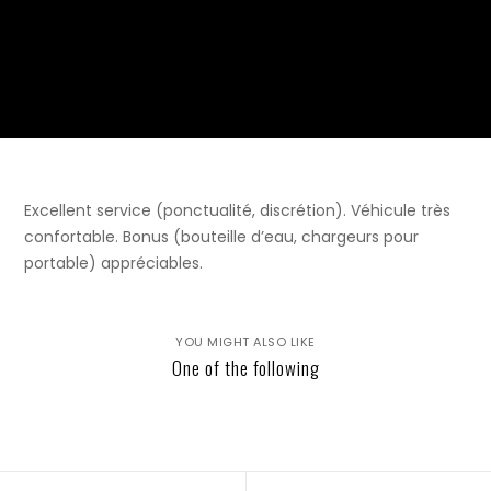
Excellent service (ponctualité, discrétion). Véhicule très
confortable. Bonus (bouteille d’eau, chargeurs pour
portable) appréciables.
YOU MIGHT ALSO LIKE
One of the following